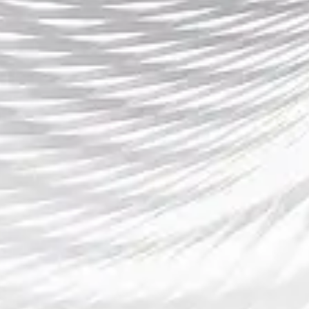
E-mail
Phone
Message