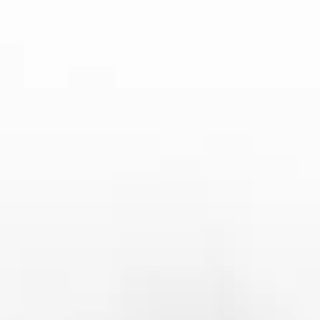
总结：
综上所述，bet365娱乐城在中国市场的运营模式与战略具有很
大的竞争力，其在提供多样化博彩项目、提升用户体验和本地
化服务方面做出了显著努力。尽管面临着市场竞争和某些支付
方面的挑战，但bet365凭借其强大的品牌影响力和优质服务，
仍在中国市场稳步发展。
未来，bet365应进一步加强与本地体育赛事的合作，提升支付
方式的多样性，以及加快资金提现的速度，以提高用户的整体
满意度。通过这些措施，bet365有望在中国市场进一步扩大其
市场份额，稳固其在全球在线娱乐行业中的领先地位。
BB体育携手全球赛事打造全新体育生
态 打破传统模式引领行业革新