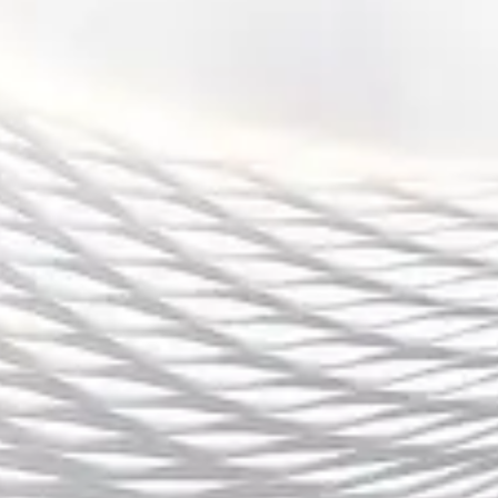
亚投国际（大陆）深度解析：布局中
国市场的战略规划与未来前景展望
发表评论
First name
Last name