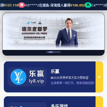
企业文化
首页
企业文化
bet365娱乐城在中国市场的运营情况与用户评价分析
bet365娱乐城在中国市场的运营情
况与用户评价分析
267
2025-01-19 05:46:46
本文将深入分析bet365娱乐城在中国市场的运营情况与用户评