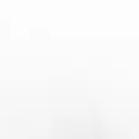
以同时提供多个频道，满足不同用户的需求。对于想要在比赛
期间进行多角度观看或快速回放的球迷来说，流媒体平台无疑
提供了更好的观看体验。
然而，流媒体平台的缺点在于需要稳定的网络连接。如果网络
不稳定，可能会出现画质下降或缓冲延迟的情况，影响观赛体
验。而传统电视则不会受到此类问题的影响。总的来说，流媒
体平台和传统电视各有优缺点，用户可以根据自己的需求选择
最适合的观看方式。
总结：
总的来说，如何在线观看FIFA世界杯比赛全程直播，选择合适
的直播平台和观看设备是非常关键的。不同的平台和设备提供
了不同的观看体验，用户需要根据自身的需求和偏好做出选
择。同时，解决版权和区域限制问题也不可忽视，使用VPN等
工具可以帮助用户绕过限制，享受更加顺畅的观赛体验。
未来，随着技术的不断进步，世界杯比赛的观看方式可能会更
加多样化。无论是通过流媒体平台，还是通过传统电视，观众
都能享受到高清、流畅的比赛直播。因此，选择一个适合自己