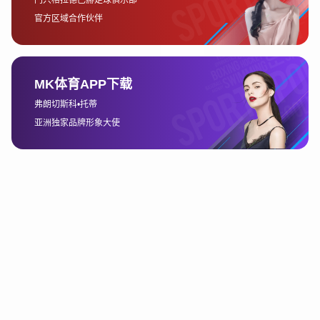
战术深度解读帮助观众看清教练思路，例如阵型变化、临场调
整和针对性布置。这些内容让比赛不再只是结果导向，而成为
一场智力与执行力的博弈。
当精彩瞬间与战术分析相结合，观赛体验将得到质的提升。球
迷不仅为进球欢呼，更能为一次成功的压迫或巧妙的防守协作
而赞叹。
总结：
通过对实时法甲观看指南的系统解析，可以看出，现代观赛已
从单一的“看比赛”转变为多维度的信息体验。赛程、直播、数
据与战术相互支撑，共同构建起完整的观赛生态。
在这一体系中，球迷既是观众，也是参与者。借助一站式的信
息整合与深度解读，每一场法甲比赛都不再只是90分钟的对
抗，而是一段充满细节、智慧与激情的足球故事。