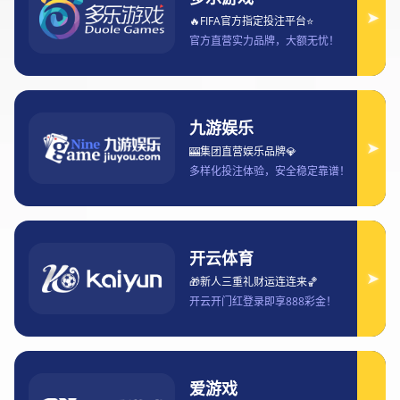
文章摘要：本文以“实时法甲观看指南全解析赛程直播数据一
站掌握精彩瞬间战术深度解读”为核心主题，系统梳理了当下
球迷关注法甲联赛的全流程体验。从赛程信息的获取、直播平
台的选择，到数据统计的深度应用，再到精彩瞬间的捕捉与战
术层面的专业解析，力求为读者构建一个立体、全面且高效的
法甲观赛认知体系。文章不仅关注“怎么看”，更深入探讨“看什
么、怎么看得懂”，帮助不同层次的球迷在实时观赛中提升理
解力与参与感。通过四个方面的详细阐述，本文展示了现代足
球观赛方式如何在技术、数据与内容解读的融合中不断升级，
让法甲联赛的速度、激情与智慧得以最大化呈现，真正实现赛
程、直播、数据与战术的一站式掌握。
爱体育热门赛事
1、赛程信息全景掌握
法甲联赛赛程分布紧凑且变化频繁，完整、准确地掌握赛程信
息是实时观看的第一步。通过官方渠道与权威体育平台，球迷
可以提前了解每一轮比赛的时间安排、对阵双方以及比赛地
点，从而合理规划观赛时间。