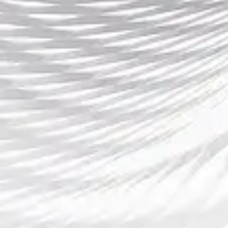
SEND COMMENT
订阅我们的邮箱
SUBSCRIBE
Enter your e-mail