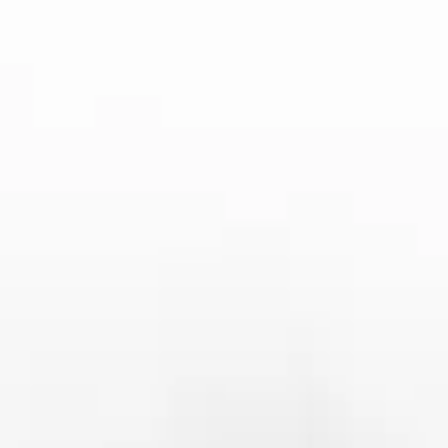
业效率，并推动决策科学化与精准化。
将成为重要方向。通过跨国赛事合作与国际IP引进，体育娱乐
盖，从而构建全球化的内容与商业生态网络。
ity["company","GA黄金甲体育","体育娱乐品牌"]为
构向融合型生态全面升级。这一过程中，生态整合与技术赋能成
心驱动力，共同构建起产业发展的新框架。
技术持续深化应用以及全球化进程不断加快，体育娱乐产业将进
能驱动为特征的新格局，将进一步释放行业潜力，并为用户带来
28国际为核心打造城市发
以博亿堂
新引擎探索未来商业与生
发展现状
融合格局
度解析观