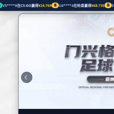
首页
企业