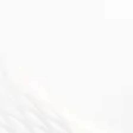
理。这将显著提升行
与此同时，全球化布局
实现更广泛的市场覆
总结：整体来看，以ent
在推动行业从传统结
与商业转型则成为核
展望未来，随着数字
段。以多元融合与智
娱乐体验。
以
展
活