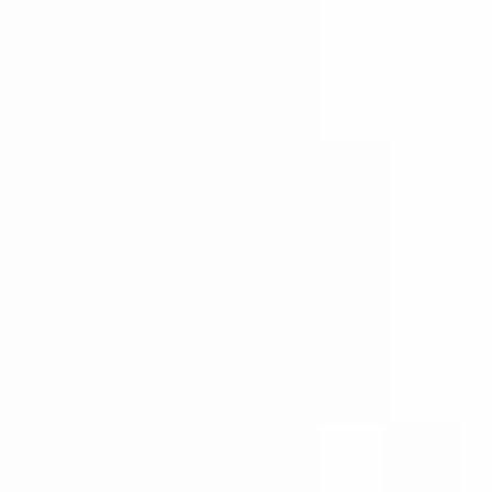
智能化数据分析使赛
幅提升观众的沉浸体
此外，虚拟直播与沉浸