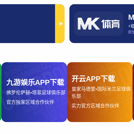
格局中，生态融合已成为核心驱动力之一。以entity["comp
"]为核心的产业布局，正在推动传统体育、赛事运营与娱乐内容
综合生态体系。
现在赛事资源整合上，也体现在俱乐部、媒体平台、内容制作方
，产业链各环节实现了更高效率的联动，从而提升整体运营能力
的融合也进一步强化了用户粘性。通过赛事衍生内容、互动娱乐
赛者，而逐渐转变为深度参与者，推动生态体系向体验化方向升
科技驱动
下，内容生产与传播方式正在发生深刻变革。以entity["com
牌"]为核心的运营体系，通过引入人工智能、大数据分析与虚拟
播效率。