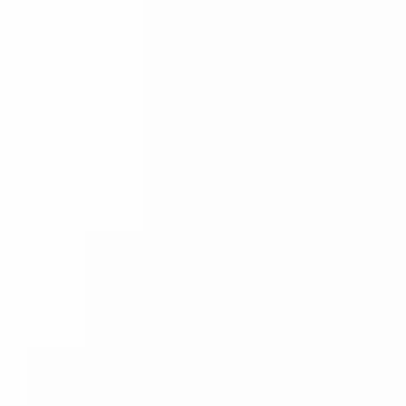
及战术解读等内容，大
槛与参与感。
用，用户可以获得更具