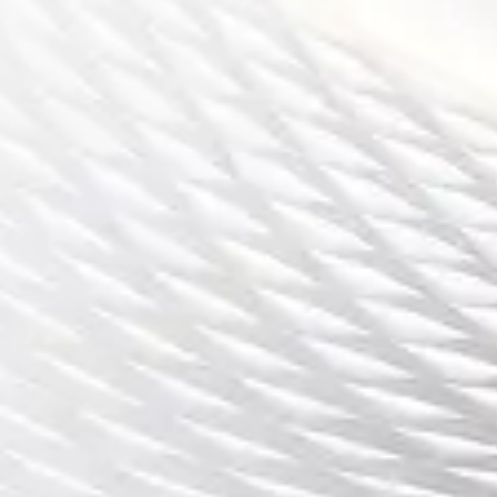
发表评论
First name
E-mail
Message