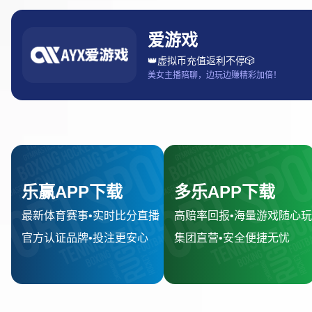
在当前体育娱乐产业的发展
育","体育娱乐品牌
成多层次、多维度的
这种生态重构不仅体
资源共享与数据互通
与此同时，体育与娱乐
发，用户不再只是观
2、内容
在数字技术快速发展的背景
体育","体育娱乐品
育内容的表现力与传
爱体育