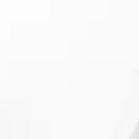
产业将打破地域限制，
核心的体育娱乐发展模式，正
为基础支撑，内容创新
入更高质量的发展阶
更加丰富与沉浸的体育
体育为中心的行业
趋势与未来前景深
察