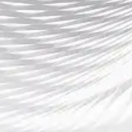
N
T
NT
订阅我们的邮箱