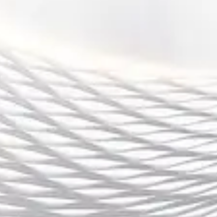
以博亿堂体育为中心的行业发展现状
趋势与未来前景深度解析观察
以皇冠现金网为核心的行业发展趋势
与安全合规解析及用户体验观察
发表评论
First name