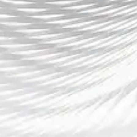
Last name
E-mail
Phone
Message