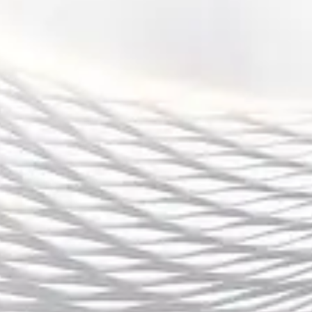
与安全合规解析及用户体验观察
世界杯八强实时高清直播全程直击巅
峰对决精彩不断超清呈现
发表评论
First name
Last name