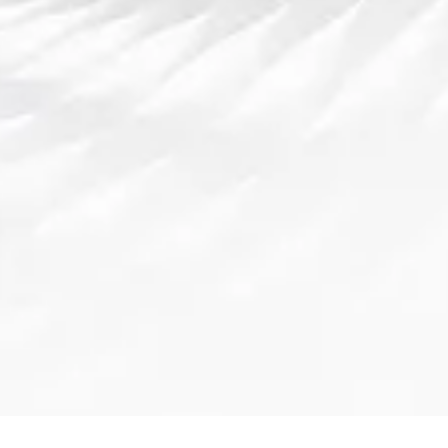
SEND COMMENT
订阅我们的邮箱
SUBSCRIBE
Enter your e-mail