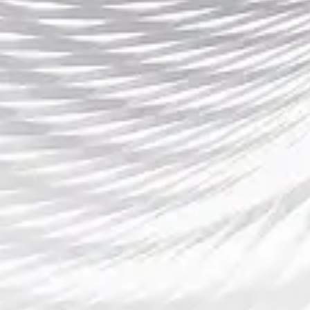
E-mail
Phone
Message