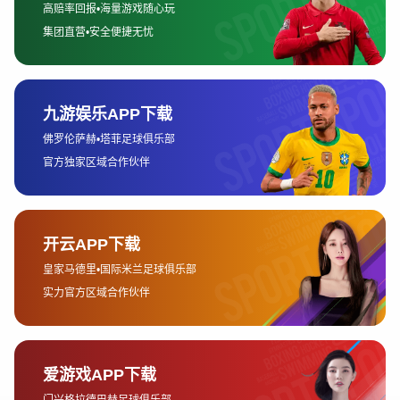
推动生态持续扩展。
2、智能观赛体验升级
随着人工智能与大数据技术的不断成熟，欧宝体育在观赛体验
方面实现了显著升级，通过算法推荐系统为用户精准推送感兴
趣的赛事内容，从而提升整体观看效率与体验质量。
平台还引入多视角直播与沉浸式观赛技术，让用户可以根据自
身偏好选择不同的观看角度与数据视图，使观赛体验更加个性
化与立体化。这种创新模式大幅增强了体育赛事的临场感与互
动感。
此外，智能解说与实时数据分析功能的加入，使用户能够在观
看比赛的同时获取专业级赛事解读与战术分析，从而提升观赛
的深度与专业性，推动普通观众向深度体育用户转化。
3、数据驱动体育运营
在数字体育时代，数据成为核心驱动力之一。欧宝体育通过构
建完善的数据采集与分析体系，对用户行为、赛事表现以及内
容传播路径进行全方位建模，从而实现精细化运营管理。