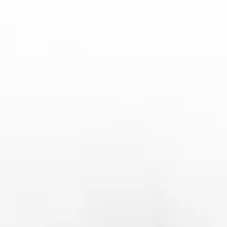
济圈，使平台不仅是赛事传播工具，更成为体育产业价值转化
的重要枢纽。
总结：
综上所述，entity["brand","欧宝体育","sports platform"]通
过数字化赛事生态构建、智能观赛体验升级、数据驱动运营优
化以及多元商业模式融合，逐步形成了一个高度协同的全方位
赛事体验平台。在数字体育不断深化发展的背景下，这种平台
化路径不仅提升了用户体验，也推动了体育产业整体结构的升
级与重塑。
未来，随着技术的持续进步与用户需求的不断演变，欧宝体育
有望进一步深化数字体育生态布局，强化内容创新与技术融合
能力，持续拓展体育产业边界，为全球数字体育发展提供更具
参考价值的实践样本。
以皇冠现金网为核心的行业发展趋势