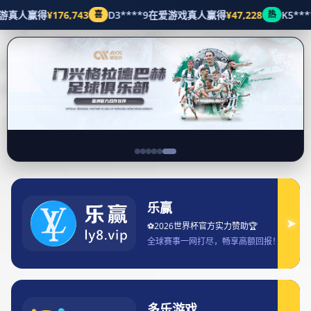
企业文化
首页
企业文化
欧宝体育引领数字体育新风潮打造全方位赛事体验平台发展趋势
探索
欧宝体育引领数字体育新风潮打造全
方位赛事体验平台发展趋势探索
72
2026-07-04 00:40:30