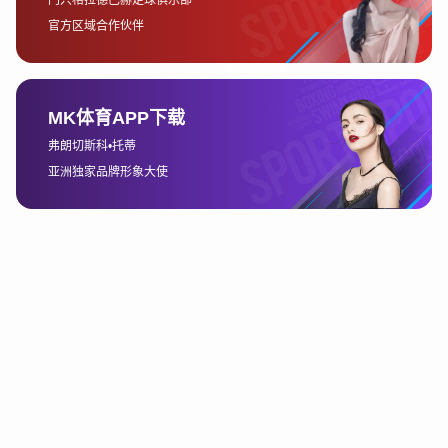
平台基于用户数据画像进行个性化内容推荐，不仅提高了内容
触达效率，也增强了用户的使用体验与平台黏性。这种数据驱
动模式有效提升了整体运营效率与商业转化能力。
爱体育
与此同时，欧宝体育还利用数据分析优化赛事资源配置，通过
对热门赛事与用户偏好的研究，实现内容结构的动态调整，使
平台始终保持高活跃度与高竞争力。
4、多元商业模式融合
在商业模式层面，欧宝体育不断探索多元化发展路径，通过广
告、会员服务、赛事合作以及衍生内容开发等方式，构建多层
次收入体系，实现平台可持续发展。
同时，平台积极推动体育IP的深度开发，将赛事内容与娱乐、
社交、电商等领域进行融合，拓展体育内容的商业边界，提升
整体商业价值。
此外，欧宝体育还通过跨界合作与品牌联动，打造体育生态经