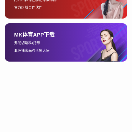
商业价值。
首先，电竞内容创作在近几年取得了显著进展，赛事直播、短
视频平台的崛起使得电竞内容的传播更加广泛和多元化。通过
短视频和社交媒体，电竞赛事的精彩时刻能够快速在全球范围
内传播，极大地提高了赛事的曝光度。此外，电竞俱乐部的品
牌化运营和IP打造也成为了当前行业的重要趋势，越来越多的
俱乐部意识到通过品牌化和商业化运营，提高自身的市场竞争
力。
其次，电竞行业的资金注入和资本市场的支持，为产业的可持
续发展提供了动力。从赞助商、投资者到政府的支持，资本的
流入不仅为电竞赛事提供了充足的资金保障，还推动了电竞相
关企业的成长。例如，直播平台、电竞硬件、游戏开发公司等
产业链上下游企业，都在这股电竞热潮中受益，形成了一个完
善的产业生态。
4、未来发展趋势：挑战与机遇
中国电竞的未来发展趋势充满了挑战和机遇。首先，随着电竞
产业的竞争日益激烈，LPL联赛和中国电竞的其他赛事面临着