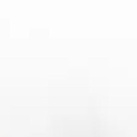
越来越高的要求。从赛事的运营到战队的管理，从选手的培养
到粉丝的运营，电竞行业的每个环节都需要不断创新和优化。
特别是如何保持赛事的高水准竞争性，如何培养更多有潜力的
年轻选手，如何提升观众的体验感，都是行业面临的挑战。
其次，电竞行业的国际化趋势将是未来发展的重要方向。LPL
联赛已经逐步打破了地区界限，成为了全球电竞产业的重要组
成部分。而随着越来越多的国际战队和选手加入LPL联赛，跨
国、跨文化的交流将推动中国电竞的国际化步伐。此外，电竞
赛事和传统体育赛事的融合也将是未来的重要发展趋势，电竞
与体育的结合，能够为两者带来更多的观众和商业机会。
在技术层面，电竞的未来也将迎来更多的创新。随着5G、虚
拟现实（VR）和人工智能（AI）技术的不断发展，电竞赛事的
呈现方式将更加多样化，选手的训练和比赛方式也将更加科技
化。电竞赛事的智能化、互动性和沉浸感将为观众带来全新的
体验，而这种技术的革新无疑会推动整个行业的进一步发展。
总结：