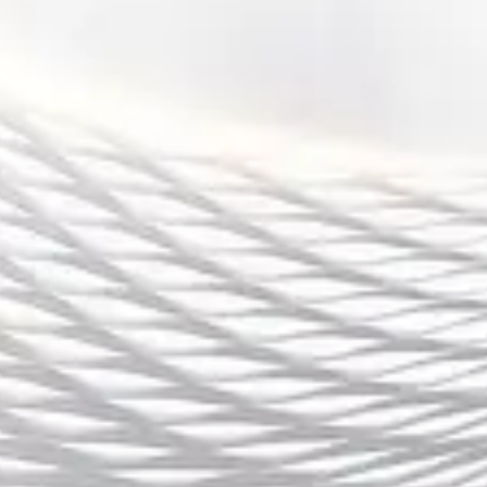
总体来看，LPL联赛的热潮再起不仅体现了中国电竞行业的繁
荣发展，也展示了中国电竞新星崛起的强大动力。随着电竞产
业生态的逐步完善，行业内各方力量的协作与共生，电竞行业
将迎来更加辉煌的未来。特别是在选手培养、赛事运营、内容
创作以及技术创新等多个方面，电竞行业的潜力将得到充分释
放。
未来，中国电竞市场将面临更多的机遇和挑战。随着电竞行业
的国际化、专业化与科技化进程不断加快，LPL联赛的影响力
将进一步扩大。而中国电竞的新星将继续涌现，成为行业的领
军人物，推动中国电竞走向全球舞台的中心。随着电竞产业的
繁荣和技术的进步，我们有理由相信，中国电竞的未来充满无
限可能。
皇冠网址解析：如何通过正规平台获
取最佳在线博彩体验