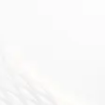
通过以上四个方面的阐
事内容以及培养粉丝
赛互动性的提升，使
事的吸引力。
总之，澳门作为一个
赛事直播平台，结合
为全球电竞爱好者带
如
获