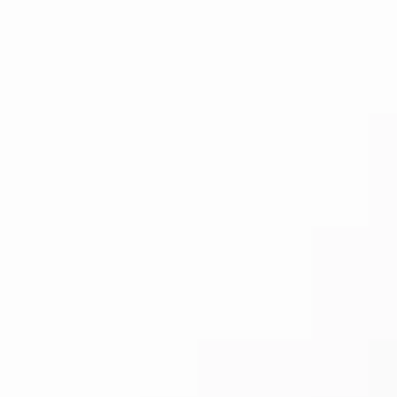
些内容能够让观众在观
:GO赛事直播平台能够
。澳门CS:GO赛事直
跃的粉丝社群，平台能
、直播互动、线下赛事
平台不仅能提高赛事的
群进行有机结合。通过
够为赛事带来更多的商业