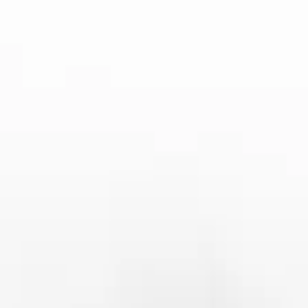
述，我们可以看到，澳门CS:GO赛事直播平台在提升观赛体
社群等方面做出的创新，将为电竞赛事的热度提供强大的推动力
得观众在享受赛事的同时，能够更加深度地参与其中，进一步提
全球化的城市，在电竞产业的发展中有着独特的地理和资源优势
技术、互动、内容和社群等多维度的提升，澳门能够在全球电竞
来更加丰富和精彩的观赛体验，推动电竞赛事热度的不断攀升。
何在线观看欧洲杯直播并
精彩对决
取最新赛事资讯方法指南
赛赛后总