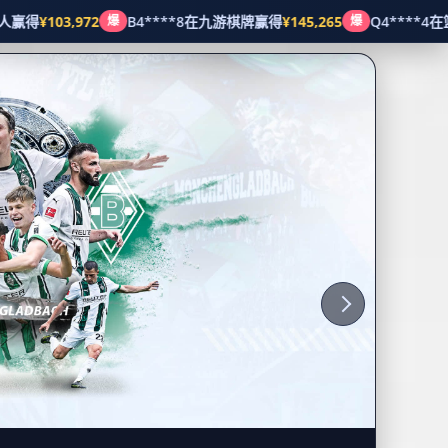
业文化
体育种类
加入爱体育平台
验提升电竞赛事热度