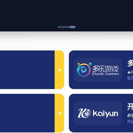
GO赛事直播平台打造全
电竞赛事热度
2025-08-15 17:52:10
勃发展，尤其是《反恐精英：全球攻势》（CS:GO）赛事的
竞赛事热度的重要手段。澳门作为全球知名的博彩及旅游城市，
S:GO赛事直播平台提供了巨大潜力。本文将从四个方面详细探讨
观赛体验提升电竞赛事的热度，包括平台技术创新、观赛互动性
等方面。通过对这些因素的分析，本文将展示澳门CS:GO赛
力。
技术创新：提升观赛质量