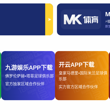
GO赛事直播平台观赛体验的关键因素之一。澳门作为一个现代
事直播提供了良好的技术支持。直播平台的技术创新不仅体现在
统计以及虚拟现实（VR）技术的应用等方面。
的引入使得观众能够享受到高质量的视频体验。无论是赛场的细
清晰地看到每一个细节，从而提升比赛的临场感。其次，实时数
赛的进展，包括选手的击杀数据、地图控制情况等重要信息，这
准。
引入为赛事直播带来了全新的视角。观众可以通过VR设备进
触，甚至选择不同的视角进行观看，这种创新的技术手段为观众
新不仅提升了赛事的观赏性，也大大增强了电竞赛事的吸引力。
互动性提升：增强粉丝参与感
CS:GO赛事直播平台的另一项重要策略。电竞赛事与传统体