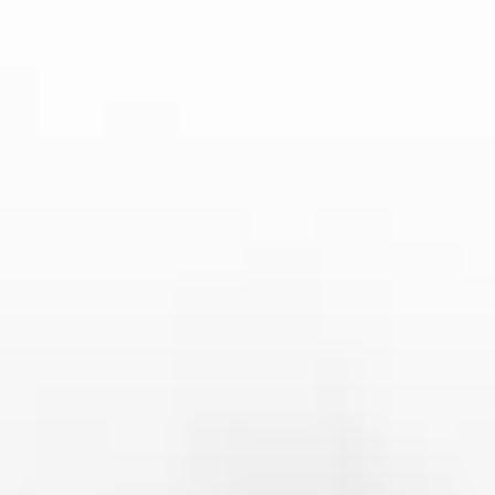
官方账号会发布实时更新，包括进球、伤停、比赛过程中的关
键时刻等。通过关注FIFA官方账号，球迷不仅能够获得实时比
赛数据，还可以参与到全球球迷的讨论中，分享赛事观感。
此外，Instagram也成为了世俱杯赛事动态的一个重要窗口。球
员和球队的官方账号，通常会通过Instagram发布比赛前后的训
练、热身以及比赛中的精彩瞬间。对于那些希望看到幕后花絮
和非正式场面的球迷，Instagram是一个非常有趣的渠道。
社交媒体的优势在于其即时性和互动性。通过各类社交平台，
球迷不仅能及时了解比赛结果，还能够与全球的其他球迷进行
互动交流，分享自己的看法和支持的球队。
总结：
世俱杯作为全球顶级俱乐部赛事之一，吸引了大量球迷的关
注。为了能够第一时间了解比赛结果和赛事动态，球迷们可以
通过多种途径进行查询。从FIFA官方网站到各大体育资讯平
台，从官方直播平台到社交媒体，现代科技提供了丰富的选