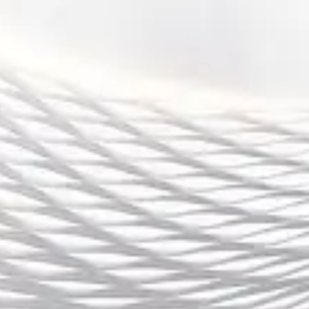
择，使得球迷可以在任何时间、任何地点，实时跟进比赛进
程。
综合来看，获取世俱杯比赛结果和观看赛事的途径越来越多样
化，球迷的选择也更加灵活。无论是通过官方渠道、第三方平
台，还是社交媒体，每种方式都有其独特的优势，能够满足不
同球迷的需求。未来，随着技术的发展，赛事信息的获取和直
播平台的体验将会更加便捷和多元化，球迷们将能够享受到更
加丰富和深入的观看体验。
懂球帝是否提供欧洲杯解说服务？详
细分析其直播内容与解说资源
如何查询和跟踪CSGO电竞球队的实
时排名和赛事表现