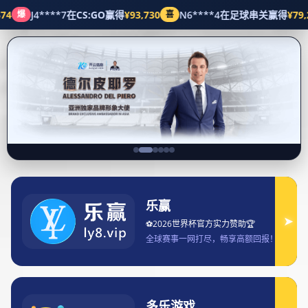
经典案例
首页
经典案例
2025欧冠决赛在哪里观看直播最全指南和平台推荐
2025欧冠决赛在哪里观看直播最全
指南和平台推荐
131
2025-09-19 18:07:10
2025年的欧洲冠军联赛决赛无疑是全世界球迷最为关注的体