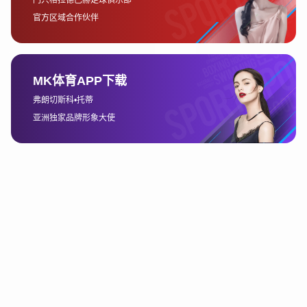
随时随地畅享比赛。此外，部分平台还支持后台播放与数据提
醒，确保观众不会错过关键时刻。
电脑端依旧是许多观众的选择。通过官方网站或者第三方客户
端，观众可以在浏览器中享受稳定的直播服务。尤其是喜欢同
时关注多场赛事数据和社交平台互动的用户，电脑端更利于多
任务操作，提升整体观赛体验。
4、互动玩法与增值服务
现代观赛体验已经不仅仅局限于单向观看，许多平台会为欧冠
决赛提供丰富的互动玩法。例如，用户可以在直播间进行弹幕
互动、投票预测赛事结果，甚至参与实时竞猜活动，为比赛增
添更多乐趣。
部分平台还会推出多机位选择功能，让用户能够自主切换镜
头，观看替补席、教练席或场边特写。这种自由度极高的功
能，让观众有机会从不同角度捕捉精彩瞬间，从而获得更立体
的观赛体验。
此外，不少平台提供延时回放、精彩集锦、战术分析等增值服