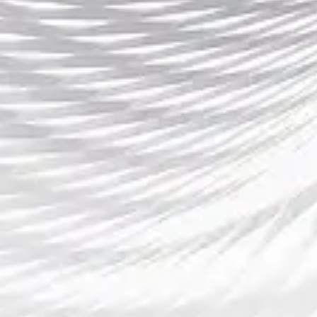
First name
Last name
E-mail
Phone
Message