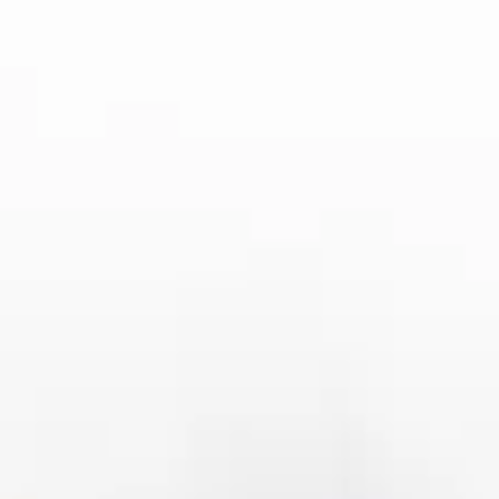
务。对于不能全程观看的球迷，这些功能无疑是巨大的便利，
可以在赛后第一时间回顾比赛亮点，并通过专业分析更好地理
解战术细节。
爱体育热门赛事
总结：
2025欧冠决赛的直播渠道多种多样，无论是国内还是海外观
众，都能找到适合自己的平台。电视台的传统转播保证了赛事
的权威性与稳定性，而网络平台则为观众带来了更灵活的选择
和更丰富的附加功能。不同的终端设备也满足了各种场景下的
观赛需求，让球迷可以随时随地享受这场足球盛宴。
总体来看，想要全面掌握2025欧冠决赛的观看方式，既要了
解赛事背景与关注点，也要熟悉不同平台的优缺点和增值服
务。通过这份最全指南，球迷们可以根据自身需求，挑选最合
适的观看渠道，确保不错过任何一个精彩瞬间，在决赛之夜尽
情沉浸在绿茵场上的激情与荣耀之中。