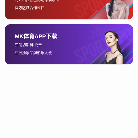
其次，悟空体育注重线上与线下资源的整合。通过线下赛事和
线上互动相结合，悟空体育打破了传统体育赛事的局限性，延
伸了赛事的影响力。平台上的在线赛事报名和虚拟比赛功能，
使得更多地理位置不便或时间受限的用户也能够参与其中，从
而扩大了体育产业的受众基础。
此外，悟空体育还通过与政府部门及地方体育机构的合作，推
动了体育产业的政策支持与资源共享。通过提供数据支持和赛
事策划，悟空体育帮助各地政府更好地推动地方体育产业的发
展，促进了全民健身的推广和普及。
4、社会影响力与普及度的提升
悟空体育不仅在行业内取得了成功，更在社会层面产生了广泛
的影响力。随着平台影响力的提升，悟空体育推动了全民健身
的普及，使得越来越多的人开始关注健康与运动，形成了积极
向上的社会运动氛围。
一方面，悟空体育通过各种线上线下的赛事活动，激发了人们
参与体育活动的热情。无论是专业运动员还是普通大众，都能
在悟空体育平台上找到适合自己的运动项目，参与其中，享受