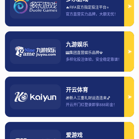
随着全民健身理念的推广和深化，体育行业已经进入了一个全
新的发展阶段。悟空体育，作为行业中的一匹黑马，正引领着
全民健身新时代的发展，致力于打造一个专业的赛事服务平
台，不仅促进了体育产业的升级，也为广大运动爱好者提供了
更多的参与机会和服务选择。本文将从四个方面深入探讨悟空
体育如何通过赛事服务平台的打造，推动全民健身和产业发展
升级，分别是：悟空体育平台的建设与功能、赛事组织与管理
的创新、产业链条的整合与升级、以及社会影响力与普及度的
提升。通过这四个方面的分析，本文旨在展现悟空体育在全民
健身时代中的突出表现及其对未来体育产业发展的深远影响。
1、悟空体育平台的建设与功能
悟空体育作为一个致力于推动全民健身和体育产业发展的平
台，其建设目标不仅是提供一个赛事信息发布和组织的平台，
更是一个综合性的体育服务平台。平台通过整合线上线下资
源，为用户提供赛事报名、赛事直播、运动数据分析等多元化
服务，极大地提升了用户的参与感和体验感。
首先，悟空体育平台的用户界面设计简洁直观，用户可以快速