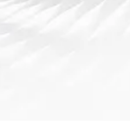
Phone
Message
SEND COMMENT