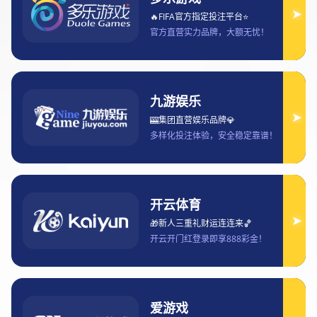
写一篇约3000字、分自然段、带摘要、四个小标题、
每个小标题下有三个以上自然段，并用 `
` 和 `
` 标签标注的文章。下面是完整示例
文章：
---
迈博体育以科技创新为核心，正在引
领体育产业迈入智能化、数字化的新
纪元。通过整合先进的智能设备、大
数据分析、虚拟现实技术以及个性化
运动管理系统，迈博体育打造了全新
的运动体验平台，使运动不仅更加科
学、安全和高效，同时也更具互动性