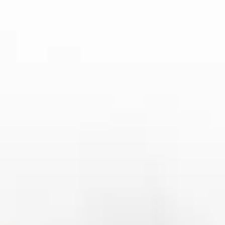
3、虚拟现实沉浸体验
迈博体育在虚拟现实（VR）和增强现实（AR）技术的应用上
也取得了显著成果。通过VR健身场景，用户可以身临其境地进
行各类运动训练，例如虚拟跑步、骑行探险或团队竞技游戏。
沉浸式体验不仅提升了运动趣味性，也帮助用户保持长期运动
的兴趣。
AR技术则在运动指导和动作纠正中发挥重要作用。迈博体育的
系统可以通过AR投影展示正确的运动动作，实时对用户的姿态
进行纠正。这种技术不仅适用于健身房，也可以在家庭环境中
实现，为用户提供了高水平的私人教练体验。
结合VR与智能硬件，迈博体育进一步推动了跨场景运动体验。
无论是在室内还是户外，用户都能享受个性化、沉浸式的运动
服务。科技与运动的融合，使传统体育活动焕发出新的生命
力，也拓展了用户的运动想象空间。
4、个性化服务与社区
迈博体育不仅关注技术创新，还注重用户体验与社区建设。平