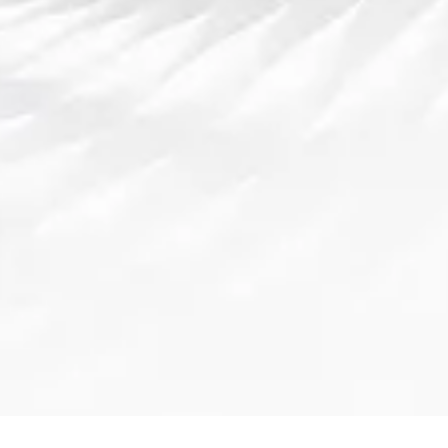
更符合学术或营销标准。
你希望我帮你做这个优化吗？
皇冠体育最新赛事资讯与全方位分析
预测指南
沉浸式虚拟现实体育体验引领未来健
身方式创新
发表评论