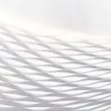
载，提高了整体娱乐效率。
此外，平台还提供个性化推荐和智能搜索功能，根据用户的历
史偏好和活跃度推送相关游戏或赛事信息，帮助玩家发现新玩
法。通过这种方式，乐天堂FUN88不仅提升了用户体验，还增
强了用户粘性和长期参与度。
4、安全保障与客户服务
安全性是乐天堂FUN88平台的核心优势之一。平台采用先进的
加密技术和安全协议，确保用户账户和资金信息的保护。无论
是注册、充值还是提现，用户的隐私和交易安全都得到严格保
障。
在客户服务方面，平台提供24小时在线客服支持，用户可以通
过多渠道联系专业团队，解决游戏过程中遇到的各种问题。无
论是技术咨询、账户管理还是游戏规则说明，客服团队都能快
速响应，提供个性化解决方案。
平台还建立了完善的责任博彩体系，包括自我限制、游戏时间
提醒和资金管理工具，帮助玩家理性参与游戏，防止沉迷。这