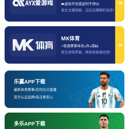
包括平台的体育娱乐体验、在线游戏
种类与特色、用户界面与操作体验以
及安全性与客户服务保障。通过对这
些方面的细致分析，本文将展示乐天
堂FUN88如何在竞争激烈的娱乐平台
中脱颖而出，为用户带来全新的娱乐
享受。同时，本文还将探讨平台在创
新技术应用、互动功能以及个性化推
荐方面的优势，揭示其在提升用户粘
性和满意度方面的独特策略。无论是
热衷体育赛事的玩家，还是喜爱在线
休闲游戏的用户，都能在乐天堂
FUN88平台找到适合自己的娱乐方
式，享受到安全、便捷和多样化的游