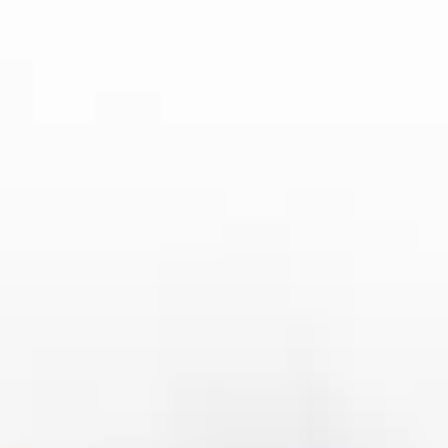
3、用户界面与操作体验
乐天堂FUN88平台的用户界面设计简洁直观，采用模块化布
局，使用户能够轻松找到自己感兴趣的游戏和功能。无论是新
手还是资深玩家，都能快速上手，降低了学习成本，提高了用
户体验。
在操作体验方面，平台支持多设备访问，包括电脑、平板和移
动端应用，确保用户能够随时随地畅玩。响应速度快、界面流
畅，并且操作逻辑合理，提供了顺畅的互动体验，无需频繁加