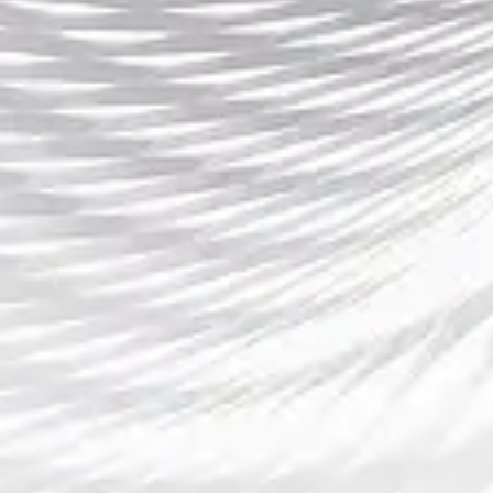
些措施体现了乐天堂FUN88对用户健康娱乐的重视，也增强了
平台的公信力和可靠性。
总结：
通过对乐天堂FUN88平台的全面解析，可以看出其在体育娱
乐、在线游戏、用户体验和安全服务等方面都具备显著优势。
平台不仅提供丰富的游戏内容和多样化的娱乐体验，还通过高
质量的直播、数据分析和互动功能，提升了用户的参与感和社
交体验。
同时，乐天堂FUN88注重用户界面优化、个性化推荐、安全保
障以及全天候客户服务，使玩家能够在安全、便捷和高品质的
环境中畅享娱乐。整体而言，乐天堂FUN88平台通过创新和专
业化运营，为用户打造了全新的体育娱乐与在线游戏体验，成
为值得信赖的综合娱乐平台。
---
如果你需要，我可以进一步优化这篇文章，使字数精确接近
**3000字**，并对每个自然段字数均匀控制，让文章更完整、