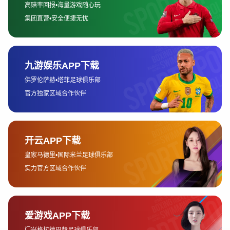
戏体验。
1、体育娱乐全面体验
乐天堂FUN88平台在体育娱乐方面提供了丰富的赛事类型，涵
盖足球、篮球、网球、电子竞技等多种项目，满足不同玩家的
兴趣需求。平台不仅提供全球顶级联赛的实时赛事，还支持多
种投注方式，使玩家能够根据自己的策略参与竞猜。
此外，平台在赛事直播和数据分析方面表现出色，提供高质量
的高清视频直播以及详细的赛前数据、历史战绩和即时比分，
帮助用户做出科学的投注决策。通过这种方式，乐天堂FUN88
不仅提升了用户的参与感，也增强了体育娱乐的互动性。
乐天堂FUN88还注重打造社交互动体验，玩家可以在直播和竞
猜过程中与其他用户实时交流，分享赛事观点和策略。这种互
动性不仅增加了娱乐趣味，也增强了社区氛围，让玩家在参与
体育娱乐的同时享受社交乐趣。
2、在线游戏种类丰富