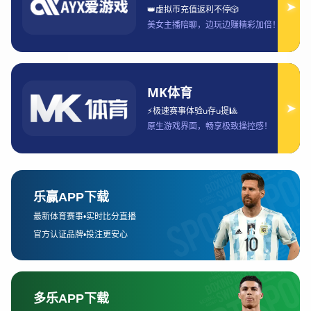
获取最新比赛进展。
平台不仅提供实时比分更新，还能够同步展示控球率、射门次
数、角球数量、犯规统计等关键比赛数据。这些信息的即时呈
现使用户能够在比赛进行过程中快速掌握场上局势，即使无法
观看直播，也能够通过数据了解比赛走势。
对于焦点赛事，球探体育还会结合赛前情报、伤病信息以及双
方历史交锋记录进行综合分析。通过多维数据整合，用户能够
更加清晰地了解比赛背景，从而对比赛结果形成更全面的判
断。
此外，赛事动态模块还注重突发事件的跟踪报道。例如关键球
员受伤、主教练战术调整、红黄牌事件以及比赛节奏变化等内
容都会及时推送，为用户提供更加丰富和完整的信息参考。
球员数据全面评测
球员表现是决定比赛结果的重要因素，而数据则是衡量球员能
力最客观的标准之一。球探体育通过建立完善的球员数据库，
对球员的技术表现进行系统记录和长期跟踪，为用户提供详细
的能力评估依据。