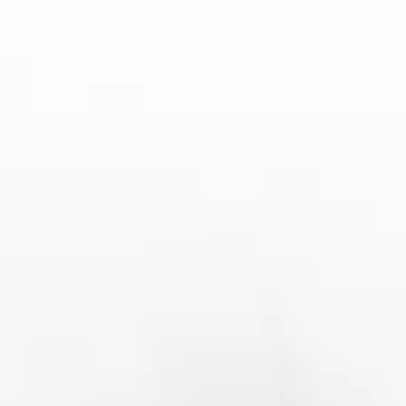
以及边路推进效率进行详细研究。例如某支球队采用高位逼抢
战术时，其抢断区域和压迫成功率会通过数据形式进行量化展
示，使用户能够直观理解战术执行效果。
篮球赛事方面，平台则会分析球队的进攻回合分布、挡拆战术
使用频率以及外线投射比例等内容。通过这些数据，用户能够
清楚了解球队的主要得分方式以及战术侧重点。
与此同时，球探体育还会结合视频片段和数据图表进行综合解
读。通过将比赛画面与数据分析相结合，复杂的战术内容能够
以更加直观易懂的方式呈现出来，帮助普通球迷快速理解专业
战术知识。
对于关键比赛，平台还会分析双方战术博弈过程。从赛前部署
到临场调整，再到最终比赛结果，整个过程都会通过数据和案
例进行还原，让用户深入了解竞技体育中的战略思维和决策逻
辑。
数据价值与观赛体验
随着体育数据分析技术不断发展，数据已经成为连接比赛与观