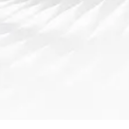
聚焦XBTO官网解析数字资产布局与全
球加密金融发展趋势新观察
发表评论
First name
Last name