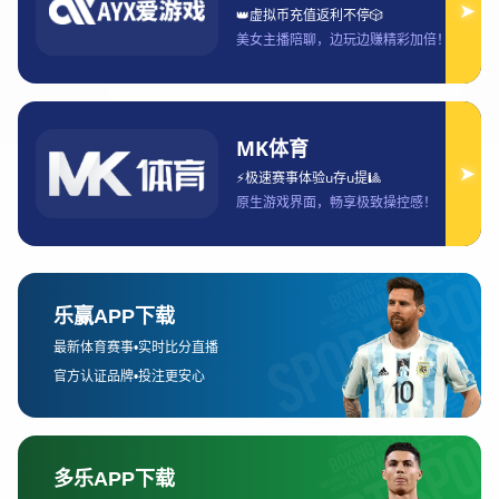
在娱乐产业融合的过程中，太子娱乐通过平台化运营模式，成
功地将影视、音乐、电竞等多个领域的资源进行整合，打造出
了一个全方位、多层次的娱乐生态系统。这种融合不仅增加了
各个细分领域之间的互动和合作，也为用户提供了更加丰富的
娱乐选择，进一步推动了娱乐行业的健康发展。
此外，产业融合还体现在创意与技术的结合上。以太子娱乐为
代表的创新型企业，将新兴技术如虚拟现实（VR）、增强现实
（AR）、人工智能（AI）等应用到娱乐产业中，不仅为观众带
来了更具沉浸感的娱乐体验，也为创作者提供了更加广阔的创
作空间。未来，随着技术的不断进步，娱乐产业的融合将呈现
出更多的可能性，为行业创新提供源源不断的动力。
2、创新技术推动娱乐形式转型
技术创新是推动娱乐产业发展的关键动力。随着数字化、智能
化技术的不断发展，娱乐行业的传统形态正在发生深刻的变
革。以太子娱乐为核心，依托先进的技术手段，推动娱乐形式
的多样化和转型，满足了消费者日益变化的需求。