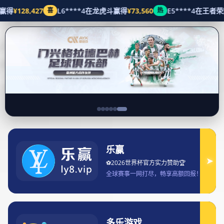
经典案例
首页
经典案例
以太子娱乐为核心，打造多元化娱乐生态，推动行业创新与发展
以太子娱乐为核心，打造多元化娱乐
生态，推动行业创新与发展
188
2025-02-17 20:34:38
本文将围绕“以太子娱乐为核心，打造多元化娱乐生态，推动