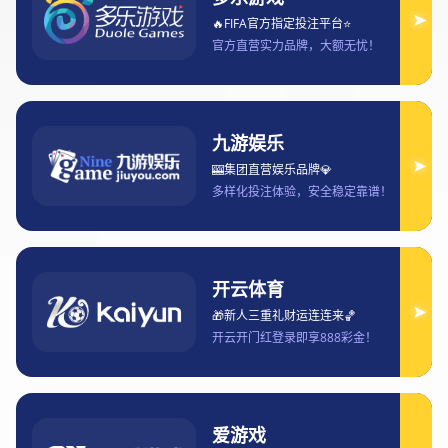
行业创新与发展”这一主题展开深入探讨。从多个维度分析如
何以太子娱乐为核心，促进娱乐产业的多元化发展，并推动整
个行业的创新和发展。文章将从产业融合、创新技术应用、文
化多样性、全球化布局四个方面进行详细阐述，分别探讨这些
因素如何在推动娱乐行业的升级和发展的过程中发挥重要作
用。通过全方位的分析和深入的研究，力求展现以太子娱乐如
何成为引领行业前沿的核心力量，如何塑造娱乐产业的未来格
局。
爱体育热门赛事
1、产业融合推动娱乐生态发展
近年来，娱乐行业的多元化发展呈现出跨行业融合的趋势。以
太子娱乐为核心的多元化娱乐生态，正是在这一背景下逐渐兴
起，推动了娱乐产业的全面升级。产业融合不仅仅局限于传统
娱乐形式的创新，还包括了游戏、音乐、电影、电竞等不同领
域的深度结合。例如，影视与游戏的跨界合作已经成为娱乐产
业的重要组成部分，这种合作不仅丰富了消费者的娱乐体验，
还为产业创造了新的经济增长点。